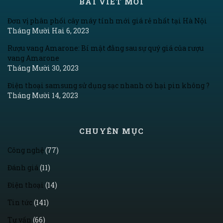
BÀI VIẾT MỚI
Đơn vị phân phối cây máy tính mới giá rẻ nhất tại Hà Nội
Tháng Mười Hai 6, 2023
Rượu vang Amarone: Bí mật đằng sau sự quý giá của rượu
vang Amarone
Tháng Mười 30, 2023
Điện thoại samsung sử dụng sạc nhanh có hại pin không ?
Tháng Mười 14, 2023
CHUYÊN MỤC
Công nghệ
(77)
Đánh giá
(11)
Điện thoại
(14)
Tin tức
(141)
Tư vấn
(66)