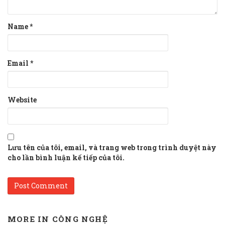
Name
*
Email
*
Website
Lưu tên của tôi, email, và trang web trong trình duyệt này
cho lần bình luận kế tiếp của tôi.
MORE IN
CÔNG NGHỆ