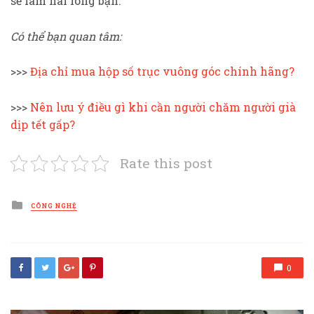
sẽ làm hài lòng bạn.
Có thể bạn quan tâm:
>>>
Địa chỉ mua hộp số trục vuông góc chính hãng?
>>>
Nên lưu ý điều gì khi cần người chăm người già
dịp tết gấp?
Rate this post
Posted
CÔNG NGHỆ
in
0